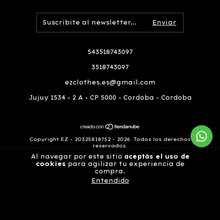
543518743097
3518743097
ezclothes.es@gmail.com
Jujuy 1534 - 2 A - CP 5000 - Cordoba - Cordoba
Copyright EZ - 20325818752 - 2026. Todos los derechos
reservados.
Al navegar por este sitio
aceptás el uso de
Defensa de las y los consumidores. Para reclamos
ingresá acá.
cookies
para agilizar tu experiencia de
compra.
Botón de arrepentimiento
Entendido